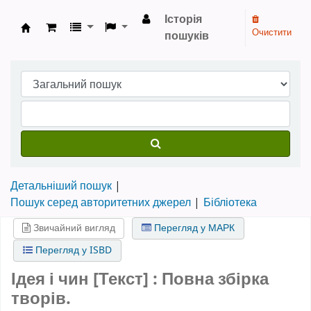
Історія
Очистити
пошуків
Бібліотека НТШ › Електронний каталог
Детальніший пошук
Пошук серед авторитетних джерел
Бібліотека
Звичайний вигляд
Перегляд у МАРК
Перегляд у ISBD
Ідея і чин [Текст] : Повна збірка
творів.