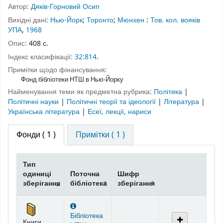
Автор:
Дяків-Горновий Осип
Вихідні дані:
Нью-Йорк
;
Торонто
;
Мюнхен
:
Тов. кол. вояків
УПА
,
1968
Опис:
408 с.
Індекс класифікації:
32:814
.
Примітки щодо фінансування:
Фонд бібліотеки НТШ в Нью-Йорку
Найменування теми як предметна рубрика:
Політика
|
Політичні науки
|
Політичні теорії та ідеології
|
Література
|
Українська література
|
Есеї, лекції, нариси
Фонди
( 1 )
Примітки ( 1 )
Тип
одиниці
Поточна
Шифр
зберігання
бібліотека
зберігання
Фонди
Бібліотека
Книги