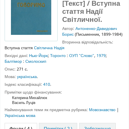
[Текст] / Вступна
стаття Надії
Світличної.
Автор:
Антоненко-Давидович
Борис
(Письменник, 1899-1984)
Вторинна відповідальність:
Вступна стаття
Світлична Надія
Вихідні дані:
Нью-Йорк
;
Торонто
:
ОУП "Слово"
,
1979
;
Балтімор
:
Смолоскип
Опис:
271 с.
Мова:
українська
.
Індекс класифікації:
410
.
Примітки щодо фінансування:
Катерина Михайлюк
Василь Луців
Найменування теми як предметна рубрика:
Мовознавство
|
Українська мова
Фонди
( 4 )
Примітки ( 2 )
Зображення