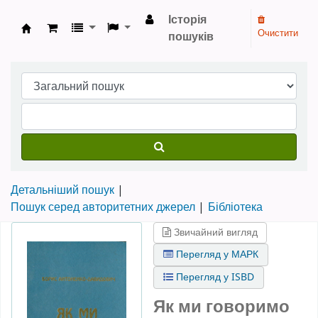
Історія
Очистити
пошуків
Бібліотека НТШ › Електронний каталог
Детальніший пошук
Пошук серед авторитетних джерел
Бібліотека
Звичайний вигляд
Перегляд у МАРК
Перегляд у ISBD
Як ми говоримо