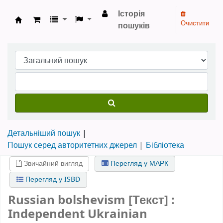
Історія
Очистити
пошуків
Бібліотека НТШ › Електронний каталог
Детальніший пошук
Пошук серед авторитетних джерел
Бібліотека
Звичайний вигляд
Перегляд у МАРК
Перегляд у ISBD
Russian bolshevism [Текст] :
Independent Ukrainian