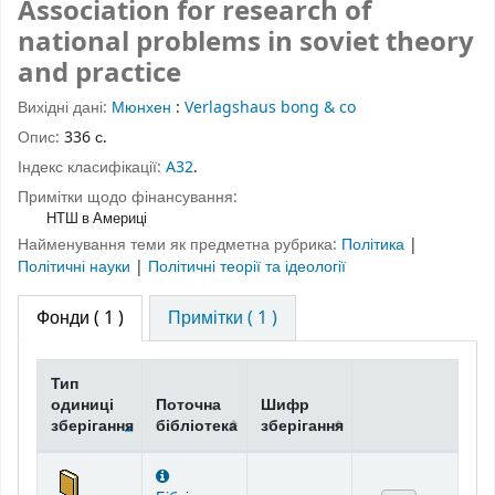
Association for research of
national problems in soviet theory
and practice
Вихідні дані:
Мюнхен
:
Verlagshaus bong & co
Опис:
336 с.
Індекс класифікації:
A32
.
Примітки щодо фінансування:
НТШ в Америці
Найменування теми як предметна рубрика:
Політика
|
Політичні науки
|
Політичні теорії та ідеології
Фонди
( 1 )
Примітки ( 1 )
Тип
одиниці
Поточна
Шифр
зберігання
бібліотека
зберігання
Фонди