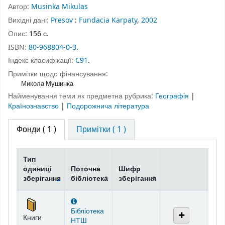
Автор:
Musinka Mikulas
Вихідні дані:
Presov
:
Fundacia Karpaty
,
2002
Опис:
156 с.
ISBN:
80-968804-0-3
.
Індекс класифікації:
C91
.
Примітки щодо фінансування:
Микола Мушинка
Найменування теми як предметна рубрика:
Географія
|
Країнознавство
|
Подорожнича література
Фонди
( 1 )
Примітки ( 1 )
Тип
одиниці
Поточна
Шифр
зберігання
бібліотека
зберігання
Фонди
Бібліотека
Книги
НТШ