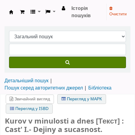
Історія
Очистити
пошуків
Бібліотека НТШ › Електронний каталог
Детальніший пошук
Пошук серед авторитетних джерел
Бібліотека
Звичайний вигляд
Перегляд у МАРК
Перегляд у ISBD
Kurov v minulosti a dnes [Текст] :
Cast' I.- Dejiny a sucasnost.