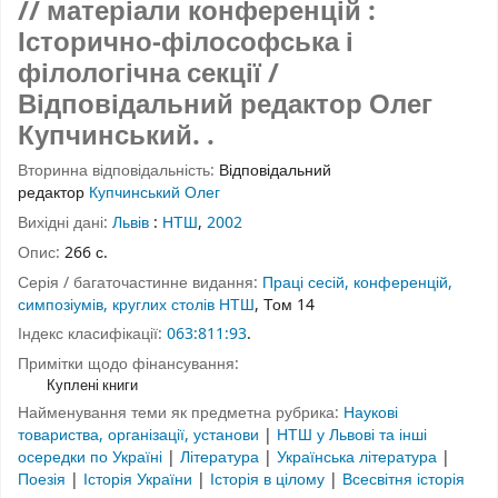
// матеріали конференцій :
Історично-філософська і
філологічна секції /
Відповідальний редактор Олег
Купчинський. .
Вторинна відповідальність:
Відповідальний
редактор
Купчинський Олег
Вихідні дані:
Львів
:
НТШ
,
2002
Опис:
266 с.
Серія / багаточастинне видання:
Праці сесій, конференцій,
симпозіумів, круглих столів НТШ
, Том 14
Індекс класифікації:
063:811:93
.
Примітки щодо фінансування:
Куплені книги
Найменування теми як предметна рубрика:
Наукові
товариства, організації, установи
|
НТШ у Львові та інші
осередки по Україні
|
Література
|
Українська література
|
Поезія
|
Історія України
|
Історія в цілому
|
Всесвітня історія