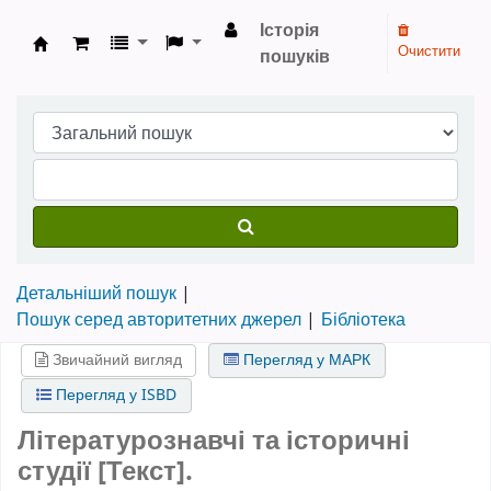
Історія
Очистити
пошуків
Бібліотека НТШ › Електронний каталог
Детальніший пошук
Пошук серед авторитетних джерел
Бібліотека
Звичайний вигляд
Перегляд у МАРК
Перегляд у ISBD
Літературознавчі та історичні
студії [Текст].