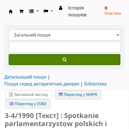
Історія
Очистити
пошуків
Бібліотека НТШ › Електронний каталог
Детальніший пошук
Пошук серед авторитетних джерел
Бібліотека
Звичайний вигляд
Перегляд у МАРК
Перегляд у ISBD
3-4/1990 [Текст] : Spotkanie
parlamentarzystow polskich i