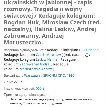
ukrainskich w Jablonnej - zapis
rozmowy. Tragedia ii wojny
swiatowej / Redaguje kolegium:
Bogdan Huk, Miroslaw Czech (red.
naczelny), Halina Leskiw, Andrej
Zabrowarny, Andrzej
Maruszeczko.
Вторинна відповідальність:
Redaguje kolegium
Huk Bogdan
;
Redaguje kolegium
Czech Miroslaw
( (red. naczelny))
;
Redaguje kolegium
Leskiw Halina
;
Redaguje
kolegium
Zabrowarny Andrej
;
Redaguje
kolegium
Maruszeczko Andrzej
Вихідні дані:
Warszawa
:
ЗРКСНМ СПС
,
1990
Опис:
270 с.
Індекс класифікації:
066.2
.
Примітки щодо фінансування:
Загальнопольська рада культури студентів національних
меншин, Спілка польських студентів