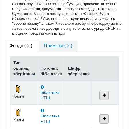
голодомору 1932-1933 років на Сумщині, зроблене на основі
місцевих фактів, документів і спогадів очевидців, матеріалів
Сумського обласного архіву, архівів міст Єкатеринбурга
(Свердловська) й Архангельська, куди висилали сумчан як
"ворогів народу" а також Київського архіву кінофотодокументів.
Автор переконливо доводить вину тогочасного уряду СРСР та
місцевих представників влади
Фонди
( 2 )
Примітки ( 2 )
Тип
одиниці
Поточна
Шифр
зберігання
бібліотека
зберігання
Фонди
Бібліотека
Книги
НТШ
Бібліотека
Книги
НТШ