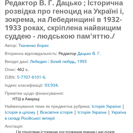
Редактор В. Г. Дацько ; Історична
розвідка про геноцид на Україні і,
зокрема, на Лебединщині в 1932-
1933 роках, скріплена найвищим
суддею - людською памʼяттю./
Автор:
Ткаченко Борис
Вторинна відповідальність:
Редактор
Дацько В. Г.
Вихідні дані:
Лебедин
:
Білий лебідь
,
1993
Опис:
462 с.
ISBN:
5-7707-6101-6
.
Індекс класифікації:
93:934
.
Примітки щодо фінансування:
НТШ в Америці
Найменування теми як предметна рубрика:
Історія України
|
Історія в цілому
|
Всесвітня історія
|
Історія України
|
Україна
в складі Російської імперії
Анотація:
Це грунтовне історичне дослідження причин і наслідків