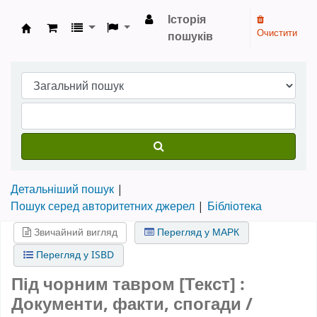
Історія
Очистити
пошуків
Бібліотека НТШ › Електронний каталог
Детальніший пошук
Пошук серед авторитетних джерел
Бібліотека
Звичайний вигляд
Перегляд у МАРК
Перегляд у ISBD
Під чорним тавром [Текст] :
Документи, факти, спогади /