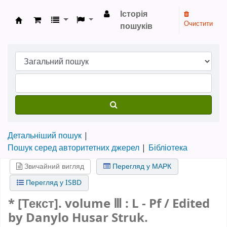
Історія
Очистити
пошуків
Бібліотека НТШ › Електронний каталог
Детальніший пошук
Пошук серед авторитетних джерел
Бібліотека
Звичайний вигляд
Перегляд у МАРК
Перегляд у ISBD
* [Текст].
volume Ⅲ
: L - Pf / Edited
by Danylo Husar Struk.