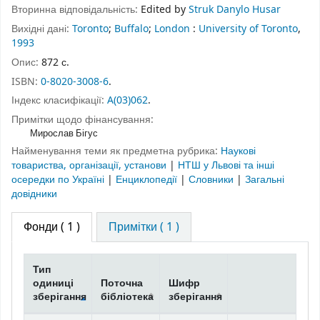
Вторинна відповідальність:
Edited by
Struk Danylo Husar
Вихідні дані:
Toronto
;
Buffalo
;
London
:
University of Toronto
,
1993
Опис:
872 с.
ISBN:
0-8020-3008-6
.
Індекс класифікації:
A(03)062
.
Примітки щодо фінансування:
Мирослав Бігус
Найменування теми як предметна рубрика:
Наукові
товариства, організації, установи
|
НТШ у Львові та інші
осередки по Україні
|
Енциклопедії
|
Словники
|
Загальні
довідники
Фонди
( 1 )
Примітки ( 1 )
Тип
одиниці
Поточна
Шифр
зберігання
бібліотека
зберігання