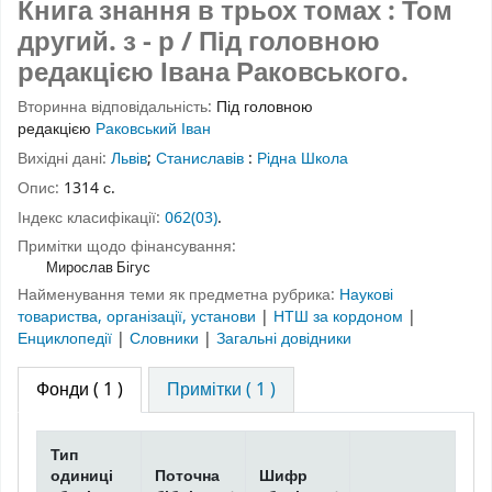
Книга знання в трьох томах : Том
другий. з - р / Під головною
редакцією Івана Раковського.
Вторинна відповідальність:
Під головною
редакцією
Раковський Іван
Вихідні дані:
Львів
;
Станиславів
:
Рідна Школа
Опис:
1314 с.
Індекс класифікації:
062(03)
.
Примітки щодо фінансування:
Мирослав Бігус
Найменування теми як предметна рубрика:
Наукові
товариства, організації, установи
|
НТШ за кордоном
|
Енциклопедії
|
Словники
|
Загальні довідники
Фонди
( 1 )
Примітки ( 1 )
Тип
одиниці
Поточна
Шифр