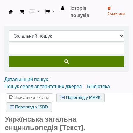
Історія
Очистити
пошуків
Бібліотека НТШ › Електронний каталог
Детальніший пошук
Пошук серед авторитетних джерел
Бібліотека
Звичайний вигляд
Перегляд у МАРК
Перегляд у ISBD
Українська загальна
енцикльопедія [Текст].