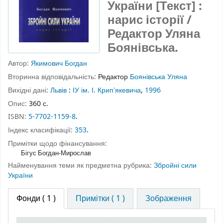
України [Текст] :
нарис історії /
Редактор Уляна
Боянівська.
Автор:
Якимович Богдан
Вторинна відповідальність:
Редактор
Боянівська Уляна
Вихідні дані:
Львів
:
ІУ ім. І. Крипʼякевича
,
1996
Опис:
360 с.
ISBN:
5-7702-1159-8
.
Індекс класифікації:
353
.
Примітки щодо фінансування:
Бігус Богдан-Мирослав
Найменування теми як предметна рубрика:
Збройні сили
України
Фонди
( 1 )
Примітки ( 1 )
Зображення