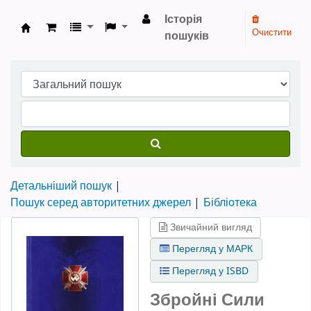
Історія
Очистити
пошуків
Бібліотека НТШ › Електронний каталог
Детальніший пошук
Пошук серед авторитетних джерел
Бібліотека
Звичайний вигляд
Перегляд у МАРК
Перегляд у ISBD
Збройні Сили