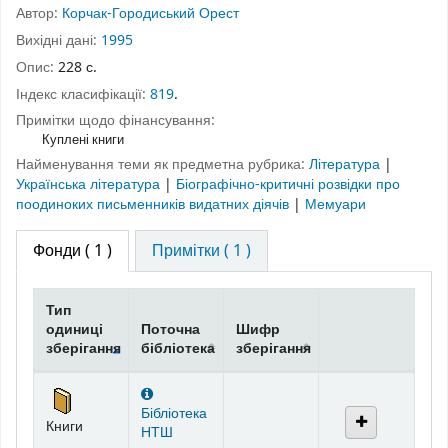
Автор:
Корчак-Городиський Орест
Вихідні дані:
1995
Опис:
228 с.
Індекс класифікації:
819
.
Примітки щодо фінансування:
Куплені книги
Найменування теми як предметна рубрика:
Література
|
Українська література
|
Біографічно-критичні розвідки про
поодиноких письменників видатних діячів
|
Мемуари
Фонди
( 1 )
Примітки ( 1 )
Тип
одиниці
Поточна
Шифр
зберігання
бібліотека
зберігання
Фонди
Бібліотека
Книги
НТШ