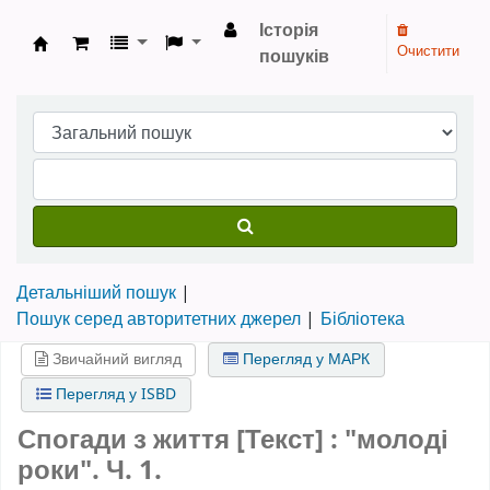
Історія
Очистити
пошуків
Бібліотека НТШ › Електронний каталог
Детальніший пошук
Пошук серед авторитетних джерел
Бібліотека
Звичайний вигляд
Перегляд у МАРК
Перегляд у ISBD
Спогади з життя [Текст] : "молоді
роки". Ч. 1.