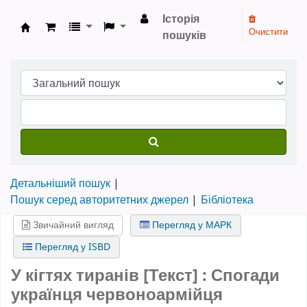
Історія
Очистити
пошуків
Бібліотека НТШ › Електронний каталог
Детальніший пошук
Пошук серед авторитетних джерел
Бібліотека
Звичайний вигляд
Перегляд у МАРК
Перегляд у ISBD
У кігтях тиранів [Текст] : Спогади
українця червоноармійця