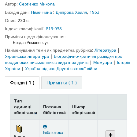
Автор:
Сергієнко Микола
Вихідні дані:
Німеччина
:
Дніпрова Хвиля
,
1953
Опис:
230 с.
Індекс класифікації:
819:938
.
Примітки щодо фінансування:
Богдан Романенчук
Найменування теми як предметна рубрика:
Література
|
Українська література
|
Біографічно-критичні розвідки про
поодиноких письменників видатних діячів
|
Мемуари
|
Історія
України
|
Україна під час Другої світової війни
Фонди
( 1 )
Примітки ( 1 )
Тип
одиниці
Поточна
Шифр
зберігання
бібліотека
зберігання
Фонди
Бібліотека
Книги