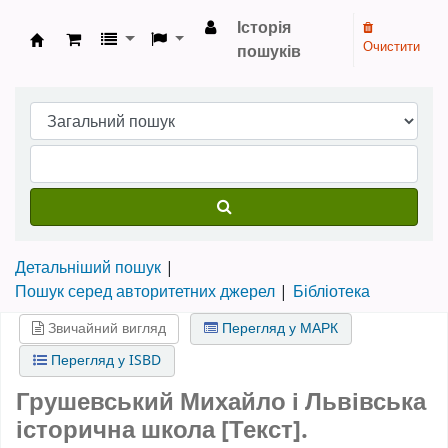
Історія
Очистити
пошуків
Бібліотека НТШ › Електронний каталог
Детальніший пошук
Пошук серед авторитетних джерел
Бібліотека
Звичайний вигляд
Перегляд у МАРК
Перегляд у ISBD
Грушевський Михайло і Львівська
історична школа [Текст].