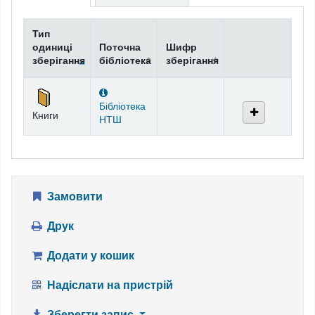
Тип
одиниці
Поточна
Шифр
зберігання
бібліотека
зберігання
Фонди
Бібліотека
Книги
НТШ
Замовити
Друк
Додати у кошик
Надіслати на пристрій
Зберегти запис