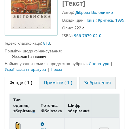
[Текст]
Автор:
Діброва Володимир
Вихідні дані:
Київ
:
Критика
,
1999
Опис:
222 с.
ISBN:
966-7679-02-0
.
Індекс класифікації:
813
.
Примітки щодо фінансування:
Ярослав Ганіткевич
Найменування теми як предметна рубрика:
Література
|
Українська література
|
Проза
Фонди
( 1 )
Примітки ( 1 )
Зображення
Тип
одиниці
Поточна
Шифр
зберігання
бібліотека
зберігання
Фонди