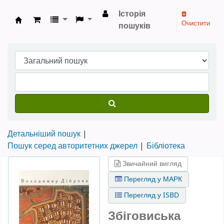
Історія
Очистити
пошуків
Бібліотека НТШ › Електронний каталог
Детальніший пошук
Пошук серед авторитетних джерел
Бібліотека
Звичайний вигляд
Перегляд у МАРК
Перегляд у ISBD
Збіговиська