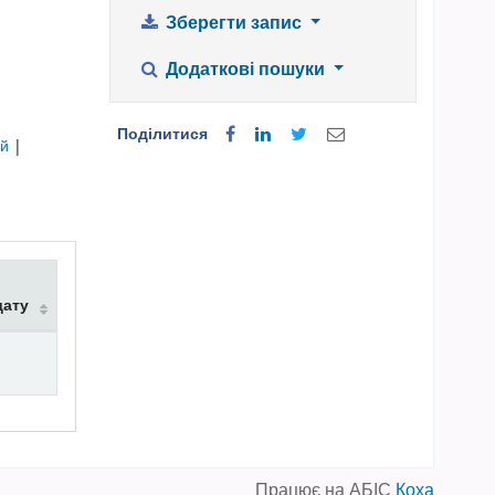
Зберегти запис
Додаткові пошуки
Поділитися
ій
|
дату
Працює на АБІС
Коха