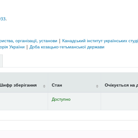
933
.
риства, організації, установи
|
Канадський інститут українських студ
торія України
|
Доба козацько-гетьманської держави
Шифр зберігання
Стан
Очікується на 
Доступно