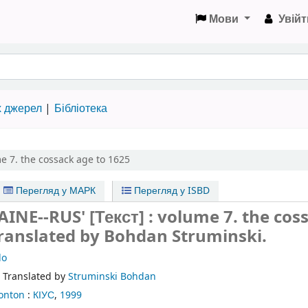
Мови
Увійт
х джерел
Бібліотека
e 7. the cossack age to 1625
Перегляд у МАРК
Перегляд у ISBD
AINE--RUS' [Текст] : volume 7. the cos
Translated by Bohdan Struminski.
lo
:
Translated by
Struminski Bohdan
onton
:
КІУС
,
1999