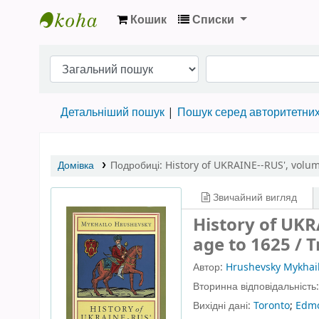
Кошик
Списки
Бібліотека НТШ › Електронний каталог
Детальніший пошук
Пошук серед авторитетни
Домівка
Подробиці:
History of UKRAINE--RUS'
,
volum
Звичайний вигляд
History of UKR
age to 1625 / 
Автор:
Hrushevsky Mykhai
Вторинна відповідальність
Вихідні дані:
Toronto
;
Edm