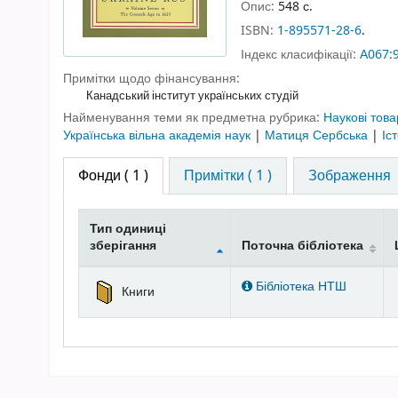
Опис:
548 с.
ISBN:
1-895571-28-6
.
Індекс класифікації:
А067:
Примітки щодо фінансування:
Канадський інститут українських студій
Найменування теми як предметна рубрика:
Наукові това
Українська вільна академія наук
|
Матиця Сербська
|
Іс
Фонди
( 1 )
Примітки ( 1 )
Зображення
Тип одиниці
зберігання
Поточна бібліотека
Фонди
Бібліотека НТШ
Книги