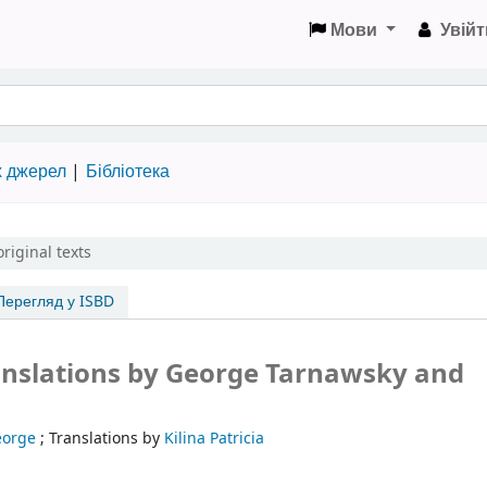
Мови
Увійт
х джерел
Бібліотека
riginal texts
ерегляд у ISBD
Translations by George Tarnawsky and
eorge
;
Translations by
Kilina Patricia