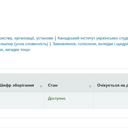
риства, організації, установи
|
Канадський інститут українських студ
льклор (усна словесність)
|
Замовляння, голосіння, колядки і щедрі
зки, загадки тощо
Шифр зберігання
Стан
Очікується на 
Доступно