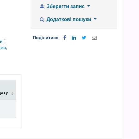
Зберегти запис
Додаткові пошуки
Поділитися
ій
|
вки,
дату