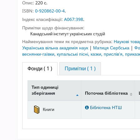
Опис:
220 с.
ISBN:
0-920862-00-4
.
Індекс класифікації:
A067:398
.
Примітки щодо фінансування:
Канадський інститут українських студій
Найменування теми як предметна рубрика:
Наукові това
Українська вільна академія наук
|
Матиця Сербська
|
Фо
веснянки-гаївки, купальські пісні, казки, прислівʼя, прика
Фонди
( 1 )
Примітки ( 1 )
Тип одиниці
зберігання
Поточна бібліотека
Фонди
Бібліотека НТШ
Книги