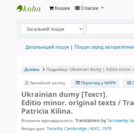
Кошик
Списки
Бібліотека НТШ › Електронний каталог
Детальніший пошук
Пошук серед авторитетни
Домівка
Подробиці:
Ukrainian dumy | Editio minor. o
Звичайний вигляд
Перегляд у МАРК
П
Ukrainian dumy [Текст].
Editio minor. original texts / 
Patricia Kilina.
Вторинна відповідальність:
Translations by
Tarnawsky G
Вихідні дані:
Toronto
;
Cambridge
:
КІУС
,
1979