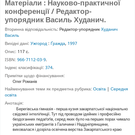
Матеріали : Науково-практичної
конференції / Редактор-
упорядник Василь Худанич.
Вторинна відповідальність:
Редактор-упорядник
Худанич
Василь
Вихідні дані:
Ужгород
:
Ґражда
,
1997
Опис:
117 с.
ISBN:
966-7112-03-9
.
Індекс класифікації:
374
.
Примітки щодо фінансування:
Олег Романів
Найменування теми як предметна рубрика:
Освіта
|
Середня
освіта
Анотація:
Берегівська гімназія - перша кузня закарпатської національно
свідомої інтеліґенції. Тут під проводом ідейних і професійно
бездоганних педаґоґів, серед яких було на перших порах чимало
українських еміґрантів з Галичини і Наддніпрянщини,
виховалася і дозріла освічена верства Закарпатського краю