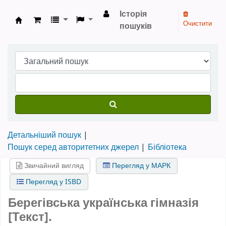
Історія
Очистити
пошуків
Бібліотека НТШ › Електронний каталог
Детальніший пошук
Пошук серед авторитетних джерел
Бібліотека
Звичайний вигляд
Перегляд у МАРК
Перегляд у ISBD
Берегівська українська гімназія
[Текст].