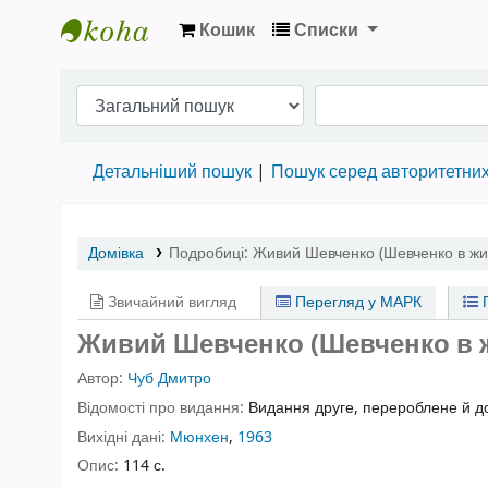
Кошик
Списки
Бібліотека НТШ › Електронний каталог
Детальніший пошук
Пошук серед авторитетни
Домівка
Подробиці:
Живий Шевченко (Шевченко в жит
Звичайний вигляд
Перегляд у МАРК
П
Живий Шевченко (Шевченко в жи
Автор:
Чуб Дмитро
Відомості про видання:
Видання друге, перероблене й 
Вихідні дані:
Мюнхен
,
1963
Опис:
114 с.