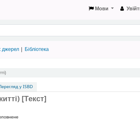
Мови
Увійт
х джерел
Бібліотека
ті)
ерегляд у ISBD
тті) [Текст]
доповнене