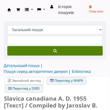
Історія
Очистити
пошуків
Бібліотека НТШ › Електронний каталог
Детальніший пошук
Пошук серед авторитетних джерел
Бібліотека
Звичайний вигляд
Перегляд у МАРК
Перегляд у ISBD
Slavica canadiana A. D. 1955
[Текст] / Compiled by Jaroslav B.