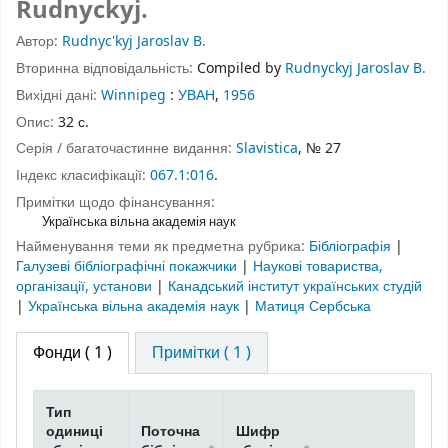
Rudnyckyj.
Автор:
Rudnyc'kyj Jaroslav B.
Вторинна відповідальність:
Compiled by
Rudnyckyj Jaroslav B.
Вихідні дані:
Winnipeg
:
УВАН
,
1956
Опис:
32 с.
Серія / багаточастинне видання:
Slavistica
, № 27
Індекс класифікації:
067.1:016
.
Примітки щодо фінансування:
Українська вільна академія наук
Найменування теми як предметна рубрика:
Бібліографія
|
Галузеві бібліографічні покажчики
|
Наукові товариства,
організації, установи
|
Канадський інститут українських студій
|
Українська вільна академія наук
|
Матиця Сербська
Фонди
( 1 )
Примітки ( 1 )
Тип
одиниці
Поточна
Шифр