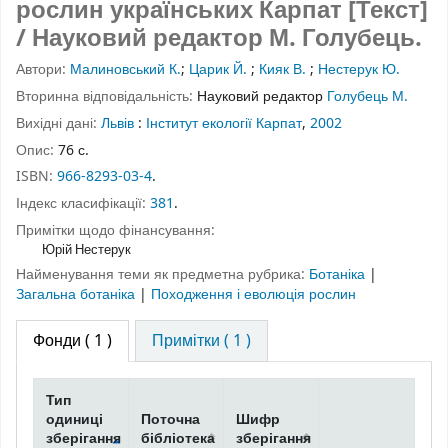
рослин українських Карпат [Текст]
/ Науковий редактор М. Голубець.
Автори:
Малиновський К.
;
Царик Й.
;
Кияк В.
;
Нестерук Ю.
Вторинна відповідальність:
Науковий редактор
Голубець М.
Вихідні дані:
Львів
:
Інститут екології Карпат
,
2002
Опис:
76 с.
ISBN:
966-8293-03-4
.
Індекс класифікації:
381
.
Примітки щодо фінансування:
Юрій Нестерук
Найменування теми як предметна рубрика:
Ботаніка
|
Загальна ботаніка
|
Походження і еволюція рослин
Фонди
( 1 )
Примітки ( 1 )
Тип
одиниці
Поточна
Шифр
зберігання
бібліотека
зберігання