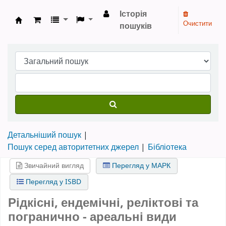
Історія
Очистити
пошуків
Бібліотека НТШ › Електронний каталог
Детальніший пошук
Пошук серед авторитетних джерел
Бібліотека
Звичайний вигляд
Перегляд у МАРК
Перегляд у ISBD
Рідкісні, ендемічні, реліктові та
погранично - ареальні види