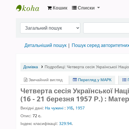
Кошик
Списки
Бібліотека НТШ › Електронний каталог
Детальніший пошук
Пошук серед авторитетни
Домівка
Подробиці:
Четверта сесія Української Націо
Звичайний вигляд
Перегляд у МАРК
П
Четверта сесія Української Нац
(16 - 21 березня 1957 Р.) : Мате
Вихідні дані:
На чужині
:
УІБ
,
1957
Опис:
72 с.
Індекс класифікації:
329:94
.