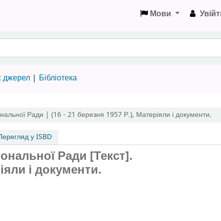
Мови
Увійт
х джерел
Бібліотека
нальної Ради | (16 - 21 березня 1957 Р.)
,
Матеріяли і документи.
ерегляд у ISBD
іональної Ради [Текст].
ріяли і документи.