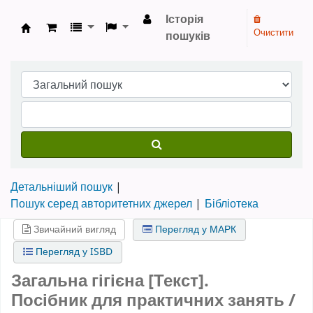
Історія
Очистити
пошуків
Бібліотека НТШ › Електронний каталог
Детальніший пошук
Пошук серед авторитетних джерел
Бібліотека
Звичайний вигляд
Перегляд у МАРК
Перегляд у ISBD
Загальна гігієна [Текст].
Посібник для практичних занять /