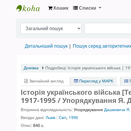
Кошик
Списки
Бібліотека НТШ › Електронний каталог
Детальніший пошук
Пошук серед авторитетни
Домівка
Подробиці:
Історія українського війська | 1
Звичайний вигляд
Перегляд у МАРК
П
Історія українського війська [Те
1917-1995 / Упорядкування Я. 
Вторинна відповідальність:
Упорядкування
Дашкевича Я.
Вихідні дані:
Львів
:
Світ
,
1996
Опис:
840 с.