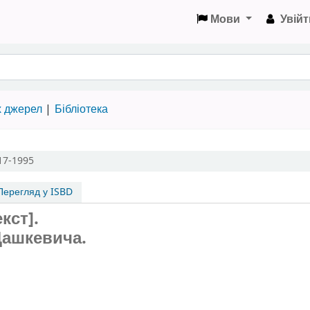
Мови
Увійт
х джерел
Бібліотека
917-1995
ерегляд у ISBD
кст].
Дашкевича.