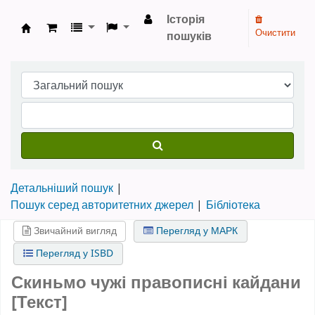
Історія
Очистити
пошуків
Бібліотека НТШ › Електронний каталог
Детальніший пошук
Пошук серед авторитетних джерел
Бібліотека
Звичайний вигляд
Перегляд у МАРК
Перегляд у ISBD
Скиньмо чужі правописні кайдани
[Текст]