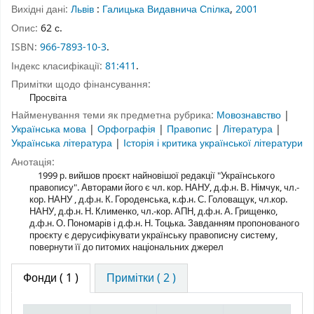
Вихідні дані:
Львів
:
Галицька Видавнича Спілка
,
2001
Опис:
62 с.
ISBN:
966-7893-10-3
.
Індекс класифікації:
81:411
.
Примітки щодо фінансування:
Просвіта
Найменування теми як предметна рубрика:
Мовознавство
|
Українська мова
|
Орфографія
|
Правопис
|
Література
|
Українська література
|
Історія і критика української літератури
Анотація:
1999 р. вийшов проєкт найновішої редакції "Українського
правопису". Авторами його є чл. кор. НАНУ, д.ф.н. В. Німчук, чл.-
кор. НАНУ , д.ф.н. К. Городенська, к.ф.н. С. Головащук, чл.кор.
НАНУ, д.ф.н. Н. Клименко, чл.-кор. АПН, д.ф.н. А. Грищенко,
д.ф.н. О. Пономарів і д.ф.н. Н. Тоцька. Завданням пропонованого
проєкту є дерусифікувати українську правописну систему,
повернути її до питомих національних джерел
Фонди
( 1 )
Примітки ( 2 )