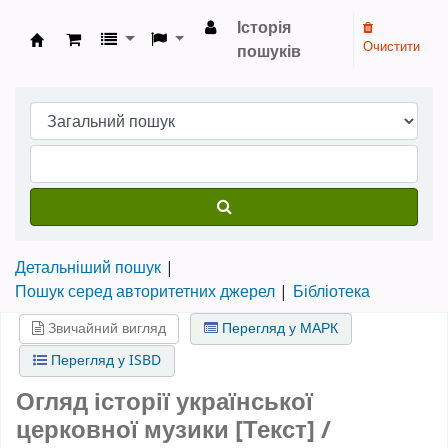
Історія
Очистити
пошуків
Бібліотека НТШ › Електронний каталог
Детальніший пошук
Пошук серед авторитетних джерел
Бібліотека
Звичайний вигляд
Перегляд у МАРК
Перегляд у ISBD
Огляд історії української
церковної музики [Текст] /