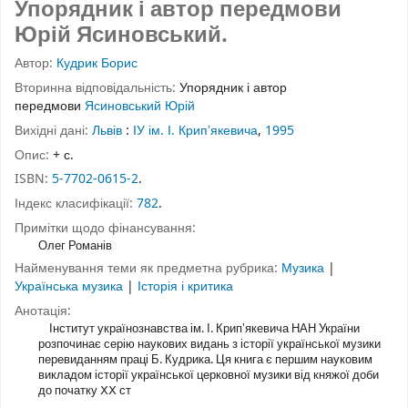
Упорядник і автор передмови
Юрій Ясиновський.
Автор:
Кудрик Борис
Вторинна відповідальність:
Упорядник і автор
передмови
Ясиновський Юрій
Вихідні дані:
Львів
:
ІУ ім. І. Крипʼякевича
,
1995
Опис:
+ с.
ISBN:
5-7702-0615-2
.
Індекс класифікації:
782
.
Примітки щодо фінансування:
Олег Романів
Найменування теми як предметна рубрика:
Музика
|
Українська музика
|
Історія і критика
Анотація:
Інститут українознавства ім. І. Крипʼякевича НАН України
розпочинає серію наукових видань з історії української музики
перевиданням праці Б. Кудрика. Ця книга є першим науковим
викладом історії української церковної музики від княжої доби
до початку ⅩⅩ ст