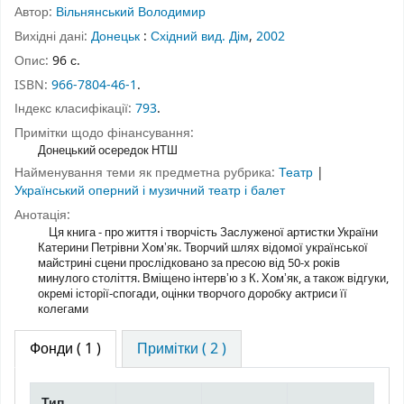
Автор:
Вільнянський Володимир
Вихідні дані:
Донецьк
:
Східний вид. Дім
,
2002
Опис:
96 с.
ISBN:
966-7804-46-1
.
Індекс класифікації:
793
.
Примітки щодо фінансування:
Донецький осередок НТШ
Найменування теми як предметна рубрика:
Театр
|
Український оперний і музичний театр і балет
Анотація:
Ця книга - про життя і творчість Заслуженої артистки України
Катерини Петрівни Хомʼяк. Творчий шлях відомої української
майстрині сцени прослідковано за пресою від 50-х років
минулого століття. Вміщено інтервʼю з К. Хомʼяк, а також відгуки,
окремі історії-спогади, оцінки творчого доробку актриси її
колегами
Фонди
( 1 )
Примітки ( 2 )
Тип