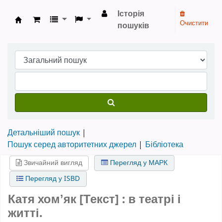
Історія
Очистити
пошуків
Бібліотека НТШ › Електронний каталог
Детальніший пошук
Пошук серед авторитетних джерел
Бібліотека
Звичайний вигляд
Перегляд у МАРК
Перегляд у ISBD
Катя хомʼяк [Текст] : в театрі і
житті.