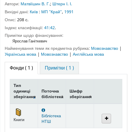
Автори:
Матвіїшин В. Г.
;
Штерн І. І.
Вихідні дані:
Київ
:
МП "Край"
,
1991
Опис:
208 с.
Індекс класифікації:
41:42
.
Примітки щодо фінансування:
Ярослав Ганіткевич
Найменування теми як предметна рубрика:
Мовознавство
|
Українська мова
|
Мовознавство
|
Англійська мова
Фонди
( 1 )
Примітки ( 1 )
Тип
одиниці
Поточна
Шифр
зберігання
бібліотека
зберігання
Фонди
Бібліотека
Книги
НТШ