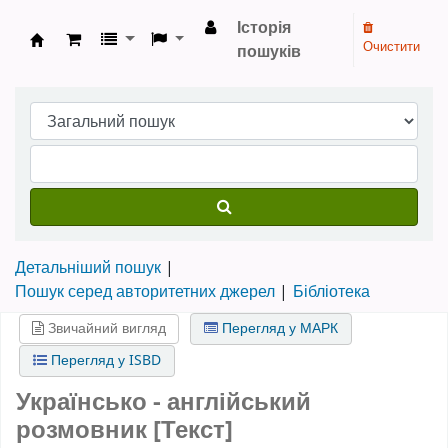
Історія
Очистити
пошуків
Бібліотека НТШ › Електронний каталог
Детальніший пошук
Пошук серед авторитетних джерел
Бібліотека
Звичайний вигляд
Перегляд у МАРК
Перегляд у ISBD
Українсько - англійський
розмовник [Текст]