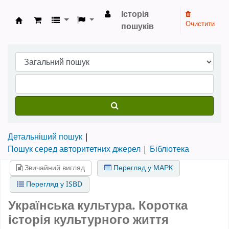
Історія
Очистити
пошуків
Бібліотека НТШ › Електронний каталог
Детальніший пошук
Пошук серед авторитетних джерел
Бібліотека
Звичайний вигляд
Перегляд у МАРК
Перегляд у ISBD
Українська культура. Коротка
історія культурного життя