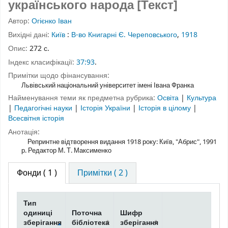
українського народа [Текст]
Автор:
Огієнко Іван
Вихідні дані:
Київ
:
В-во Книгарні Є. Череповського
,
1918
Опис:
272 с.
Індекс класифікації:
37:93
.
Примітки щодо фінансування:
Львівський національний університет імені Івана Франка
Найменування теми як предметна рубрика:
Освіта
|
Культура
|
Педагогічні науки
|
Історія України
|
Історія в цілому
|
Всесвітня історія
Анотація:
Репринтне відтворення видання 1918 року: Київ, "Абрис", 1991
р. Редактор М. Т. Максименко
Фонди
( 1 )
Примітки ( 2 )
Тип
одиниці
Поточна
Шифр
зберігання
бібліотека
зберігання