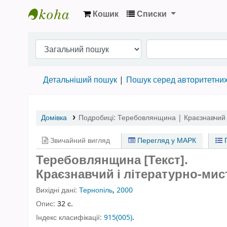
Кошик
Списки
Бібліотека НТШ › Електронний каталог
Детальніший пошук
Пошук серед авторитетни
Домівка
Подробиці:
Теребовлянщина | Краєзнавчий і
Звичайний вигляд
Перегляд у МАРК
П
Теребовлянщина [Текст].
Краєзнавчий і літературно-мис
Вихідні дані:
Тернопіль
,
2000
Опис:
32 с.
Індекс класифікації:
915(005)
.