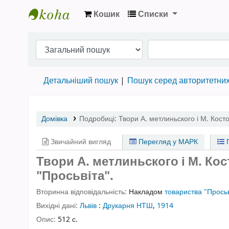
Кошик
Списки
Бібліотека НТШ › Електронний каталог
Детальніший пошук
Пошук серед авторитетни
Домівка
Подробиці:
Твори А. метлиньского і М. Кос
Звичайний вигляд
Перегляд у МАРК
П
Твори А. метлиньского і М. Ко
"Просьвіта".
Вторинна відповідальність:
Накладом
товариства "Просьв
Вихідні дані:
Львів
:
Друкарня НТШ
,
1914
Опис:
512 с.