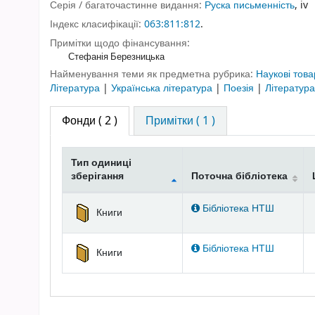
Серія / багаточастинне видання:
Руска письменність
, iv
Індекс класифікації:
063:811:812
.
Примітки щодо фінансування:
Стефанія Березницька
Найменування теми як предметна рубрика:
Наукові това
Література
|
Українська література
|
Поезія
|
Літератур
Фонди
( 2 )
Примітки ( 1 )
Тип одиниці
зберігання
Поточна бібліотека
Фонди
Бібліотека НТШ
Книги
Бібліотека НТШ
Книги