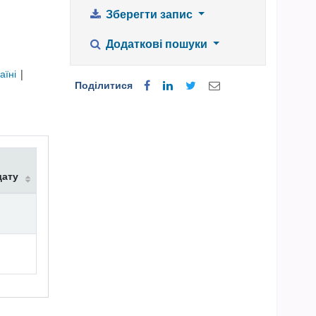
Зберегти запис
Додаткові пошуки
аїні
|
Поділитися
дату