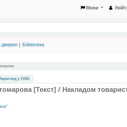
Мови
Увійт
х джерел
Бібліотека
томарова
ерегляд у ISBD
стомарова [Текст] / Накладом товарис
іта"