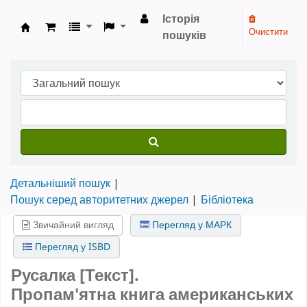
Історія
Очистити
пошуків
Бібліотека НТШ › Електронний каталог
Детальніший пошук
Пошук серед авторитетних джерел
Бібліотека
Звичайний вигляд
Перегляд у МАРК
Перегляд у ISBD
Русалка [Текст].
Пропам'ятна книга американських