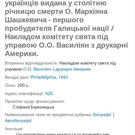
українців видана у столітню
річницю смерти О. Маркіяна
Шашкевича - першого
пробудителя Галицької нації /
Накладом комітету свята під
управою О.О. Василіян з друкарні
Америки.
Вторинна відповідальність:
Накладом комітету свята під
управою
О.О. Василіян з друкарні Америки
Вихідні дані:
Philadelphia
,
1943
Опис:
200 с.
Індекс класифікації:
920
.
Примітки щодо фінансування:
Стефанія Березницька
Найменування теми як предметна рубрика:
Біографії
|
Автобіографії
Анотація:
Цю пропам'ятну книгу видається за архиєрейським