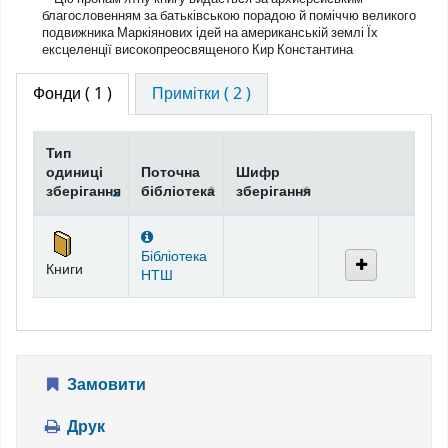
благословенням за батьківською порадою й поміччю великого
подвижника Маркіянових ідей на американській землі Їх
ексцеленції високопреосвященого Кир Константина
Фонди
( 1 )
Примітки ( 2 )
Тип
одиниці
Поточна
Шифр
зберігання
бібліотека
зберігання
Фонди
Бібліотека
Книги
НТШ
Замовити
Друк