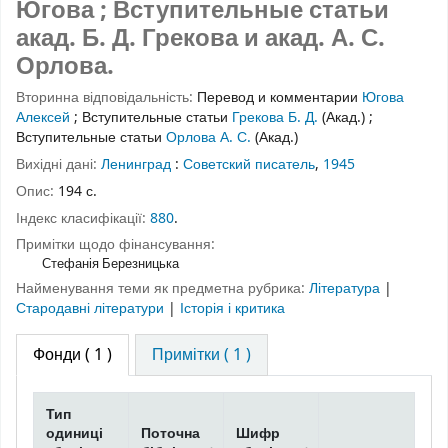
Югова ; Вступительные статьи
акад. Б. Д. Грекова и акад. А. С.
Орлова.
Вторинна відповідальність:
Перевод и комментарии
Югова
Алексей
;
Вступительные статьи
Грекова Б. Д.
(Акад.)
;
Вступительные статьи
Орлова А. С.
(Акад.)
Вихідні дані:
Ленинград
:
Советский писатель
,
1945
Опис:
194 с.
Індекс класифікації:
880
.
Примітки щодо фінансування:
Стефанія Березницька
Найменування теми як предметна рубрика:
Література
|
Стародавні літератури
|
Історія і критика
Фонди
( 1 )
Примітки ( 1 )
Тип
одиниці
Поточна
Шифр