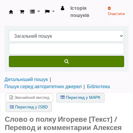
Історія
Очистити
пошуків
Бібліотека НТШ › Електронний каталог
Детальніший пошук
Пошук серед авторитетних джерел
Бібліотека
Звичайний вигляд
Перегляд у МАРК
Перегляд у ISBD
Слово о полку Игореве [Текст] /
Перевод и комментарии Алексея