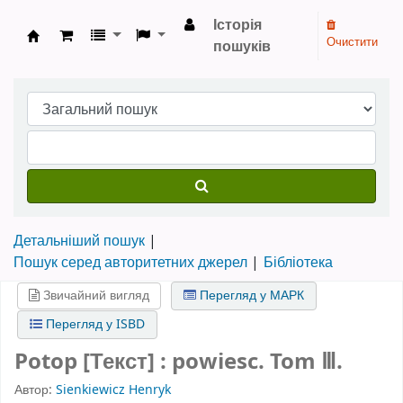
Історія
Очистити
пошуків
Бібліотека НТШ › Електронний каталог
Детальніший пошук
Пошук серед авторитетних джерел
Бібліотека
Звичайний вигляд
Перегляд у МАРК
Перегляд у ISBD
Potop [Текст] : powiesc. Tom Ⅲ.
Автор:
Sienkiewicz Henryk