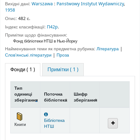
Вихідні дані:
Warszawa
:
Panstwowy Instytut Wydawniczy
,
1958
Опис:
482 с.
Індекс класифікації:
П42p
.
Примітки щодо фінансування:
Фонд бібліотеки НТШ в Нью-Йорку
Найменування теми як предметна рубрика:
Література
|
Словʼянські літератури
|
Проза
Фонди
( 1 )
Примітки ( 1 )
Тип
одиниці
Поточна
Шифр
зберігання
бібліотека
зберігання
Фонди
Бібліотека
Книги
НТШ