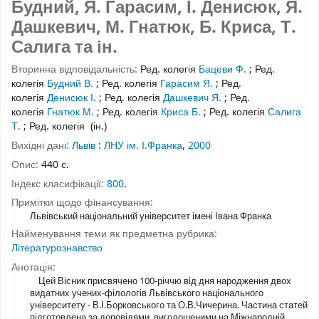
Будний, Я. Гарасим, І. Денисюк, Я.
Дашкевич, М. Гнатюк, Б. Криса, Т.
Салига та ін.
Вторинна відповідальність:
Ред. колегія
Бацеви Ф.
;
Ред.
колегія
Будний В.
;
Ред. колегія
Гарасим Я.
;
Ред.
колегія
Денисюк І.
;
Ред. колегія
Дашкевич Я.
;
Ред.
колегія
Гнатюк М.
;
Ред. колегія
Криса Б.
;
Ред. колегія
Салига
Т.
;
Ред. колегія
(ін.)
Вихідні дані:
Львів
:
ЛНУ ім. І.Франка
,
2000
Опис:
440 с.
Індекс класифікації:
800
.
Примітки щодо фінансування:
Львівський національний університет імені Івана Франка
Найменування теми як предметна рубрика:
Літературознавство
Анотація:
Цей Вісник присвячено 100-річчю від дня народження двох
видатних учених-філологів Львівського національного
університету - В.І.Борковського та О.В.Чичерина. Частина статей
підготовлена за доповідями, виголошеними на Міжнародній