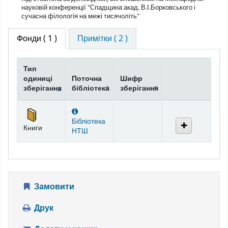
науковій конференції "Спадщина акад. В.І.Борковського і
сучасна філологія на межі тисячоліть"
Фонди
( 1 )
Примітки ( 2 )
Тип
одиниці
Поточна
Шифр
зберігання
бібліотека
зберігання
Фонди
Бібліотека
Книги
НТШ
Замовити
Друк