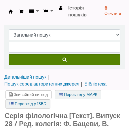
Історія
Очистити
пошуків
Бібліотека НТШ › Електронний каталог
Детальніший пошук
Пошук серед авторитетних джерел
Бібліотека
Звичайний вигляд
Перегляд у МАРК
Перегляд у ISBD
Серія філологічна [Текст].
Випуск
28
/ Ред. колегія: Ф. Бацеви, В.