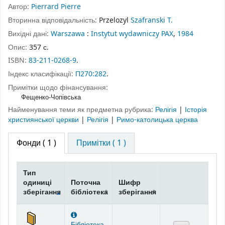
Автор:
Pierrard Pierre
Вторинна відповідальність:
Przelozyl
Szafranski T.
Вихідні дані:
Warszawa
:
Instytut wydawniczy PAX
,
1984
Опис:
357 с.
ISBN:
83-211-0268-9
.
Індекс класифікації:
П270:282
.
Примітки щодо фінансування:
Фещенко-Чопівська
Найменування теми як предметна рубрика:
Релігія
|
Історія
християнської церкви
|
Релігія
|
Римо-католицька церква
Фонди
( 1 )
Примітки ( 1 )
Тип
одиниці
Поточна
Шифр
зберігання
бібліотека
зберігання
Фонди
Бібліотека