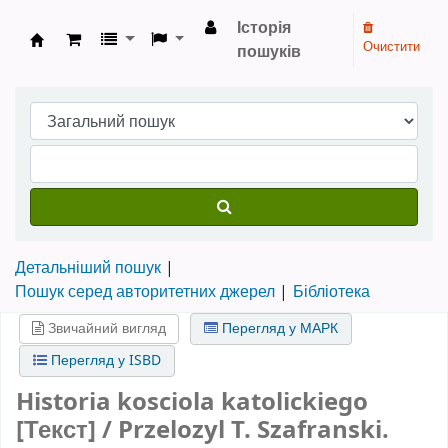
Історія
Очистити
пошуків
Бібліотека НТШ › Електронний каталог
Детальніший пошук
Пошук серед авторитетних джерел
Бібліотека
Звичайний вигляд
Перегляд у МАРК
Перегляд у ISBD
Historia kosciola katolickiego
[Текст] / Przelozyl T. Szafranski.