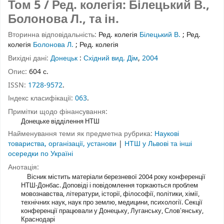
Том 5
/ Ред. колегія: Білецький В.,
Болонова Л., та ін.
Вторинна відповідальність:
Ред. колегія
Білецький В.
;
Ред.
колегія
Болонова Л.
;
Ред. колегія
Вихідні дані:
Донецьк
:
Східний вид. Дім
,
2004
Опис:
604 с.
ISSN:
1728-9572
.
Індекс класифікації:
063
.
Примітки щодо фінансування:
Донецьке відділення НТШ
Найменування теми як предметна рубрика:
Наукові
товариства, організації, установи
|
НТШ у Львові та інші
осередки по Україні
Анотація:
Вісник містить матеріали березневої 2004 року конференції
НТШ-Донбас. Доповіді і повідомлення торкаються проблем
мовознавства, літератури, історії, філософії, політики, хімії,
технічних наук, наук про землю, медицини, психології. Секції
конференції працювали у Донецьку, Луганську, Словʼянську,
Краснодарі