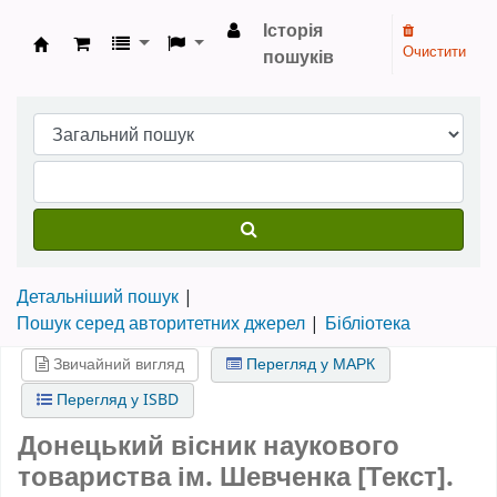
Історія
Очистити
пошуків
Бібліотека НТШ › Електронний каталог
Детальніший пошук
Пошук серед авторитетних джерел
Бібліотека
Звичайний вигляд
Перегляд у МАРК
Перегляд у ISBD
Донецький вісник наукового
товариства ім. Шевченка [Текст].