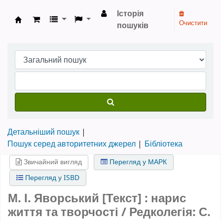
Історія
Очистити
пошуків
Бібліотека НТШ › Електронний каталог
Детальніший пошук
Пошук серед авторитетних джерел
Бібліотека
Звичайний вигляд
Перегляд у МАРК
Перегляд у ISBD
М. І. Яворський [Текст] : нарис
життя та творчості / Редколегія: С.