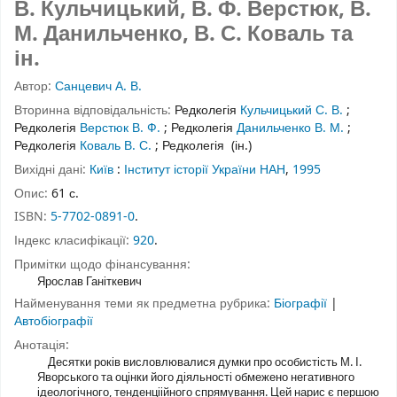
В. Кульчицький, В. Ф. Верстюк, В.
М. Данильченко, В. С. Коваль та
ін.
Автор:
Санцевич А. В.
Вторинна відповідальність:
Редколегія
Кульчицький С. В.
;
Редколегія
Верстюк В. Ф.
;
Редколегія
Данильченко В. М.
;
Редколегія
Коваль В. С.
;
Редколегія
(ін.)
Вихідні дані:
Київ
:
Інститут історії України НАН
,
1995
Опис:
61 с.
ISBN:
5-7702-0891-0
.
Індекс класифікації:
920
.
Примітки щодо фінансування:
Ярослав Ганіткевич
Найменування теми як предметна рубрика:
Біографії
|
Автобіографії
Анотація:
Десятки років висловлювалися думки про особистість М. І.
Яворського та оцінки його діяльності обмежено негативного
ідеологічного, тенденціійного спрямування. Цей нарис є першою