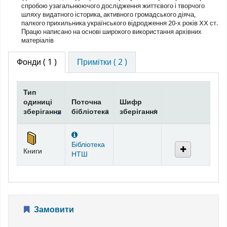
спробою узагальнюючого дослідження життєвого і творчого
шляху видатного історика, активного громадського діяча,
палкого прихильника українського відродження 20-х років ⅩⅩ ст.
Працю написано на основі широкого використання архівних
матеріалів
Фонди
( 1 )
Примітки ( 2 )
Тип
одиниці
Поточна
Шифр
зберігання
бібліотека
зберігання
Фонди
Бібліотека
Книги
НТШ
Замовити