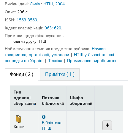
Вихідні дані:
Львів
:
НТШ
,
2004
Опис:
296 с.
ISSN:
1563-3569
.
Індекс класифікації:
063: 620
.
Примітки щодо фінансування:
Книги з друку НТШ
Найменування теми як предметна рубрика:
Наукові
товариства, організації, установи
|
НТШ у Львові та інші
осередки по Україні
|
Техніка
|
Промислове виробництво
Фонди
( 2 )
Примітки ( 1 )
Тип
одиниці
Поточна
Шифр
зберігання
бібліотека
зберігання
Фонди
Бібліотека
Книги
НТШ