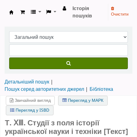
Історія
Очистити
пошуків
Бібліотека НТШ › Електронний каталог
Детальніший пошук
Пошук серед авторитетних джерел
Бібліотека
Звичайний вигляд
Перегляд у МАРК
Перегляд у ISBD
Т. ⅩⅢ. Студії з поля історії
української науки і техніки [Текст]