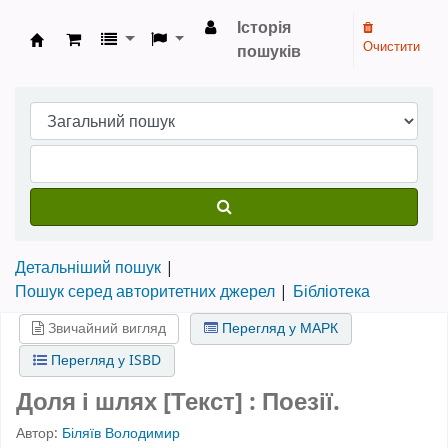
Історія
Очистити
пошуків
Бібліотека НТШ › Електронний каталог
Детальніший пошук
Пошук серед авторитетних джерел
Бібліотека
Звичайний вигляд
Перегляд у МАРК
Перегляд у ISBD
Доля і шлях [Текст] : Поезії.
Автор:
Біляїв Володимир