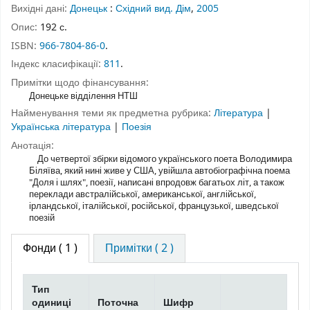
Вихідні дані:
Донецьк
:
Східний вид. Дім
,
2005
Опис:
192 с.
ISBN:
966-7804-86-0
.
Індекс класифікації:
811
.
Примітки щодо фінансування:
Донецьке відділення НТШ
Найменування теми як предметна рубрика:
Література
|
Українська література
|
Поезія
Анотація:
До четвертої збірки відомого українського поета Володимира
Біляїва, який нині живе у США, увійшла автобіографічна поема
"Доля і шлях", поезії, написані впродовж багатьох літ, а також
переклади австралійської, американської, англійської,
ірландської, італійської, російської, французької, шведської
поезій
Фонди
( 1 )
Примітки ( 2 )
Тип
одиниці
Поточна
Шифр