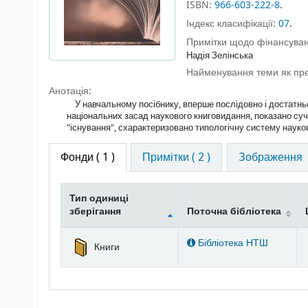
ISBN:
966-603-222-8
.
Індекс класифікації:
07
.
Примітки щодо фінансуван
Надія Зелінська
Найменування теми як пр
Анотація:
У навчальному посібнику, вперше послідовно і достатньо
національних засад наукового книговидання, показано суча
"існування", схарактеризовано типологічну систему науко
Фонди
( 1 )
Примітки ( 2 )
Зображення
Тип одиниці
зберігання
Поточна бібліотека
Фонди
Бібліотека НТШ
Книги