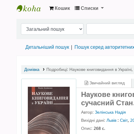
Кошик
Списки
Бібліотека НТШ › Електронний каталог
Детальніший пошук
Пошук серед авторитетни
Домівка
Подробиці:
Наукове книговидання в Україні
,
Звичайний вигляд
Наукове книгов
сучасний Стан
Автор:
Зелінська Надія
Вихідні дані:
Львів
:
Світ
,
2
Опис:
268 с.