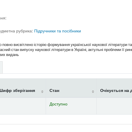
ня:
едметна рубрика:
Підручники та посібники
 повно висвітлено історію формування української наукової літератури та
сний стан випуску наукової літератури в Україні, актульні проблеми її рин
вих видань
Шифр зберігання
Стан
Очікується на 
Доступно