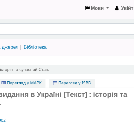
Мови
Увійт
х джерел
Бібліотека
історія та сучасний Стан.
Перегляд у МАРК
Перегляд у ISBD
идання в Україні [Текст] : історія та
.
002