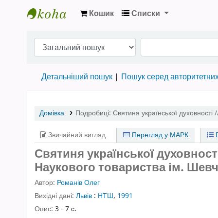
Кошик
Списки
Бібліотека НТШ › Електронний каталог
Детальніший пошук
Пошук серед авторитетни
Домівка
Подробиці:
Святиня української духовності 
Звичайний вигляд
Перегляд у МАРК
П
Святиня української духовност
Наукового товариства ім. Шевче
Автор:
Романів Олег
Вихідні дані:
Львів
:
НТШ
,
1991
Опис:
3 - 7 с.