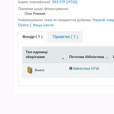
Індекс класифікації:
063:376 [НТШ]
.
Примітки щодо фінансування:
Олег Романів
Найменування теми як предметна рубрика:
Наукові това
Освіта
|
Вища школа
Фонди
( 1 )
Примітки ( 1 )
Тип одиниці
зберігання
Поточна бібліотека
Фонди
Бібліотека НТШ
Книги