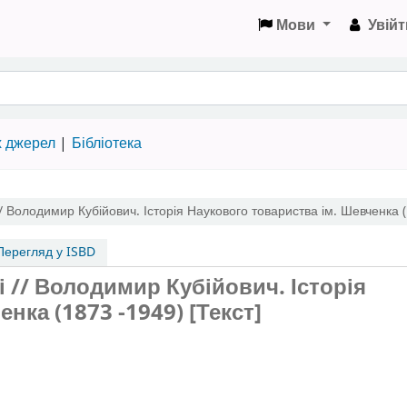
Мови
Увійт
х джерел
Бібліотека
// Володимир Кубійович. Історія Наукового товариства ім. Шевченка 
ерегляд у ISBD
і // Володимир Кубійович. Історія
нка (1873 -1949) [Текст]