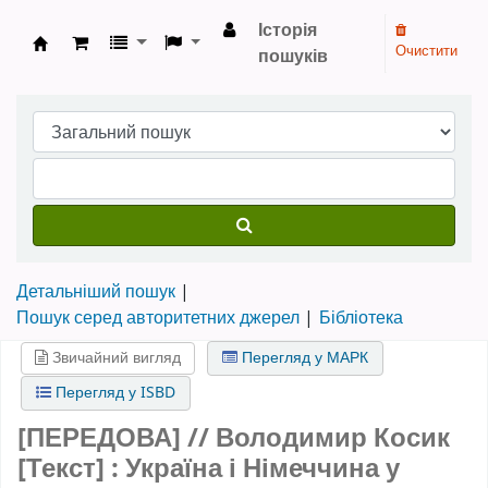
Історія
Очистити
пошуків
Бібліотека НТШ › Електронний каталог
Детальніший пошук
Пошук серед авторитетних джерел
Бібліотека
Звичайний вигляд
Перегляд у МАРК
Перегляд у ISBD
[ПЕРЕДОВА] // Володимир Косик
[Текст] : Україна і Німеччина у