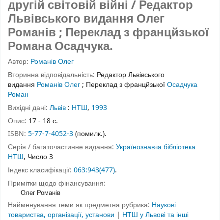
другій світовій війні / Редактор
Львівського видання Олег
Романів ; Переклад з францйзької
Романа Осадчука.
Автор:
Романів Олег
Вторинна відповідальність:
Редактор Львівського
видання
Романів Олег
;
Переклад з францйзької
Осадчука
Роман
Вихідні дані:
Львів
:
НТШ
,
1993
Опис:
17 - 18 с.
ISBN:
5-77-7-4052-3
(помилк.).
Серія / багаточастинне видання:
Українознавча бібліотека
НТШ
, Число 3
Індекс класифікації:
063:943(477)
.
Примітки щодо фінансування:
Олег Романів
Найменування теми як предметна рубрика:
Наукові
товариства, організації, установи
|
НТШ у Львові та інші