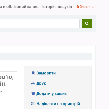
и в обліковий запис
Історія пошуків
Очистити
Замовити
рвʼю,
ін.
Друк
ін.)
Додати у кошик
Надіслати на пристрій