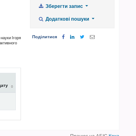
Зберегти запис
Додаткові пошуки
Поділитися
науки Ігоря
 активного
дату