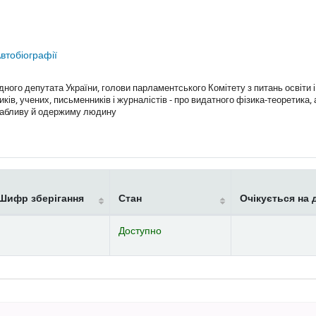
втобіографії
ого депутата України, голови парламентського Комітету з питань освіти і 
ів, учених, письменників і журналістів - про видатного фізика-теоретика,
ивабливу й одержиму людину
Шифр зберігання
Стан
Очікується на 
Доступно