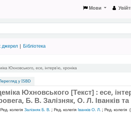
Мови
Увійт
х джерел
Бібліотека
еміка Юхновського
,
есе, інтервʼю, хроніка
ерегляд у ISBD
еміка Юхновського [Текст] : есе, інте
овега, Б. В. Залізняк, О. Л. Іванків та 
;
Ред. колегія
Залізняк Б. В.
;
Ред. колегія
Іванків О. Л.
;
Ред. колегія
(