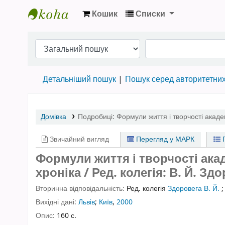
Кошик
Списки
Бібліотека НТШ › Електронний каталог
Детальніший пошук
Пошук серед авторитетни
Домівка
Подробиці:
Формули життя і творчості акад
Звичайний вигляд
Перегляд у МАРК
П
Формули життя і творчості акад
хроніка / Ред. колегія: В. Й. Здор
Вторинна відповідальність:
Ред. колегія
Здоровега В. Й.
Вихідні дані:
Львів
;
Київ
,
2000
Опис:
160 с.