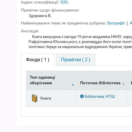
Індекс класифікації:
920
.
Примітки щодо фінансування:
Здоровега В.
Найменування теми як предметна рубрика:
Біографії
|
А
Анотація:
Книга винущена з нагоди 75-річчя академіка НАНУ, народн
Рафаїловича Юхновського, є розповіддю його колег-політик
політика і борця за національне відродження України, пр
Фонди
( 1 )
Примітки ( 2 )
Тип одиниці
зберігання
Поточна бібліотека
Фонди
Бібліотека НТШ
Книги