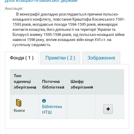
Доба козацько-гетьманської держави
Анотація:
В монографії докладно розглядаються причини польско-
козацького конфлікту, повстання Криштофа Косинського 1591-
1593 років, молдавські походи 1594-1595 років, міжнародні
контакти козацтва, його діяльності на території України та
Білорусії взимку 1595-1596 років, хід польсько-козацької війни
навесні 1596 року, вплив козацьких війн кінця XVI ст. на
суспільну свідомість
Фонди
( 1 )
Примітки ( 2 )
Зображення
Тип
одиниці
Поточна
Шифр
зберігання
бібліотека
зберігання
Фонди
Бібліотека
Книги
НТШ