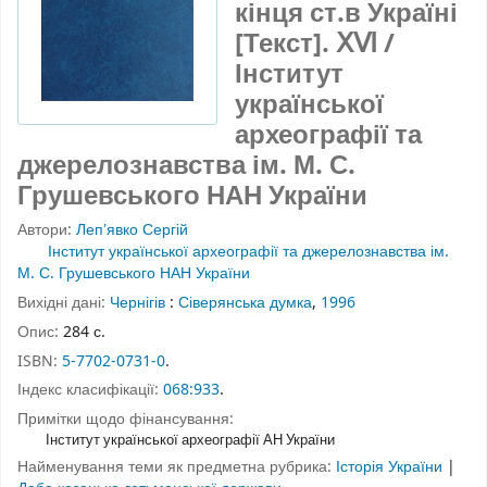
кінця ст.в Україні
[Текст].
ⅩⅥ
/
Інститут
української
археографії та
джерелознавства ім. М. С.
Грушевського НАН України
Автори:
Лепʼявко Сергій
Інститут української археографії та джерелознавства ім.
М. С. Грушевського НАН України
Вихідні дані:
Чернігів
:
Сіверянська думка
,
1996
Опис:
284 с.
ISBN:
5-7702-0731-0
.
Індекс класифікації:
068:933
.
Примітки щодо фінансування:
Інститут української археографії АН України
Найменування теми як предметна рубрика:
Історія України
|