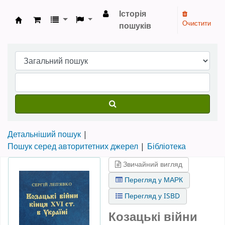
Історія
Очистити
пошуків
Бібліотека НТШ › Електронний каталог
Детальніший пошук
Пошук серед авторитетних джерел
Бібліотека
Звичайний вигляд
Перегляд у МАРК
Перегляд у ISBD
Козацькі війни