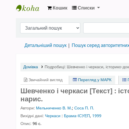
Кошик
Списки
Бібліотека НТШ › Електронний каталог
Детальніший пошук
Пошук серед авторитетни
Домівка
Подробиці:
Шевченко і черкаси
,
історико-до
Звичайний вигляд
Перегляд у МАРК
П
Шевченко і черкаси [Текст] : 
нарис.
Автори:
Мельниченко В. М.
;
Соса П. П.
Вихідні дані:
Черкаси
:
Брама-ІСУЕП
,
1999
Опис:
96 с.