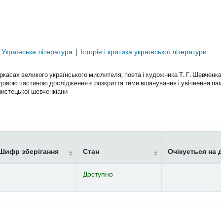
|
Українська література
|
Історія і критика української літератури
асах великого українського мислителя, поета і художника Т. Г. Шевченка
ладовою частиною дослідження є розкриття теми вшанування і увічнення пам
мистецької шевченкіани
Шифр зберігання
Стан
Очікується на 
Доступно