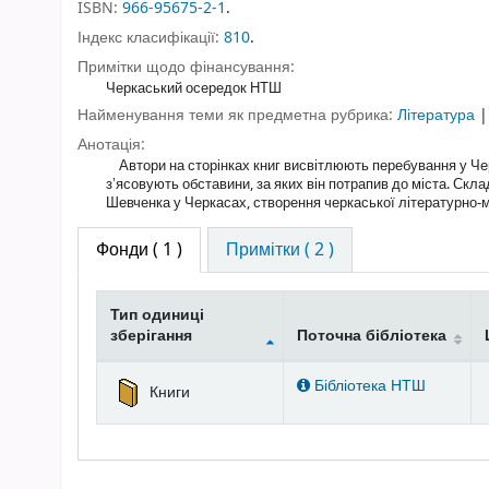
ISBN:
966-95675-2-1
.
Індекс класифікації:
810
.
Примітки щодо фінансування:
Черкаський осередок НТШ
Найменування теми як предметна рубрика:
Література
Анотація:
Автори на сторінках книг висвітлюють перебування у Черк
зʼясовують обставини, за яких він потрапив до міста. Ск
Шевченка у Черкасах, створення черкаської літературно-
Фонди
( 1 )
Примітки ( 2 )
Тип одиниці
зберігання
Поточна бібліотека
Фонди
Бібліотека НТШ
Книги