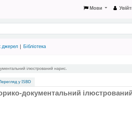
Мови
Увійт
х джерел
Бібліотека
кументальний ілюстрований нарис.
ерегляд у ISBD
історико-документальний ілюстровани