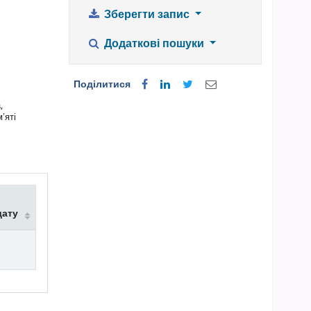
Зберегти запис
Додаткові пошуки
Поділитися
,
ʼяті
дату