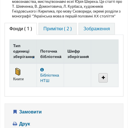
мовознавства, мистецтвознавчі есеї Юрія Шереха. Це статті про
Т. Шевченка, В. Домонтовича, Л. Курбаса, художників
Гніздовського і Кирилика, про мову Сковориди, окремі розділи з
монографії "Українська мова в першій половині ⅩⅩ століття"
Фонди
( 1 )
Примітки ( 2 )
Зображення
Тип
одиниці
Поточна
Шифр
зберігання
бібліотека
зберігання
Фонди
Бібліотека
Книги
НТШ
Замовити
Друк