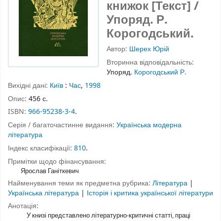
книжок [Текст] /
Упоряд. Р.
Корогодський.
Автор:
Шерех Юрій
Вторинна відповідальність:
Упоряд.
Корогодський Р.
Вихідні дані:
Київ
:
Час
,
1998
Опис:
456 с.
ISBN:
966-95238-3-4
.
Серія / багаточастинне видання:
Українська модерна
література
Індекс класифікації:
810
.
Примітки щодо фінансування:
Ярослав Ганіткевич
Найменування теми як предметна рубрика:
Література
|
Українська література
|
Історія і критика української літератури
Анотація:
У книзі представлено літературно-критичні статті, праці