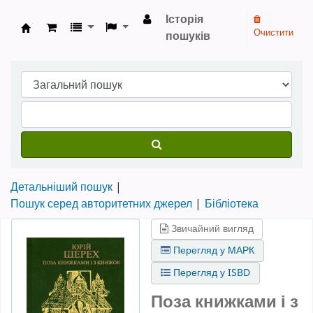
Історія
Очистити
пошуків
Бібліотека НТШ › Електронний каталог
Детальніший пошук
Пошук серед авторитетних джерел
Бібліотека
Звичайний вигляд
Перегляд у МАРК
Перегляд у ISBD
Поза книжками і з