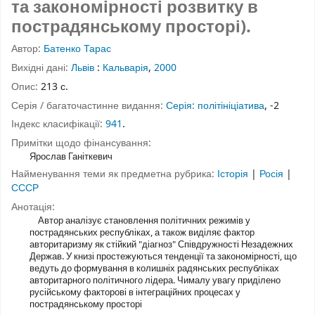
та закономірності розвитку в
пострадянському просторі).
Автор:
Батенко Тарас
Вихідні дані:
Львів
:
Кальварія
,
2000
Опис:
213 с.
Серія / багаточастинне видання:
Серія: політініціатива
, -2
Індекс класифікації:
941
.
Примітки щодо фінансування:
Ярослав Ганіткевич
Найменування теми як предметна рубрика:
Історія
|
Росія
|
СССР
Анотація:
Автор аналізує становлення політичних режимів у
пострадянських республіках, а також виділяє фактор
авторитаризму як стійкий "діагноз" Співдружності Незадежних
Держав. У книзі простежуються тенденції та закономірності, що
ведуть до формування в колишніх радянських республіках
авторитарного політичного лідера. Чималу увагу приділено
русійському факторові в інтеграційних процесах у
пострадянському просторі