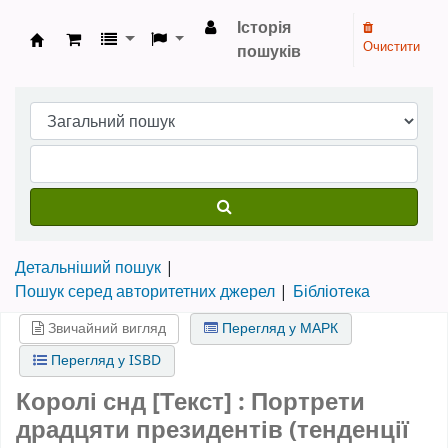
Історія
Очистити
пошуків
Бібліотека НТШ › Електронний каталог
Детальніший пошук
Пошук серед авторитетних джерел
Бібліотека
Звичайний вигляд
Перегляд у МАРК
Перегляд у ISBD
Королі снд [Текст] : Портрети
драдцяти президентів (тенденції