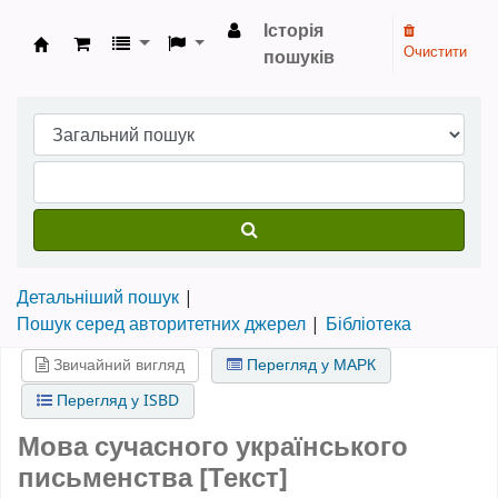
Історія
Очистити
пошуків
Бібліотека НТШ › Електронний каталог
Детальніший пошук
Пошук серед авторитетних джерел
Бібліотека
Звичайний вигляд
Перегляд у МАРК
Перегляд у ISBD
Мова сучасного українського
письменства [Текст]