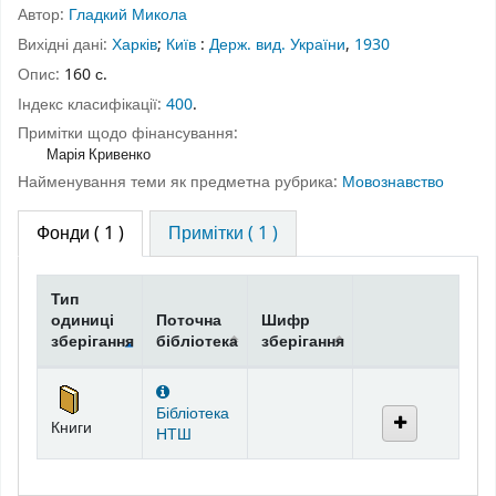
Автор:
Гладкий Микола
Вихідні дані:
Харків
;
Київ
:
Держ. вид. України
,
1930
Опис:
160 с.
Індекс класифікації:
400
.
Примітки щодо фінансування:
Марія Кривенко
Найменування теми як предметна рубрика:
Мовознавство
Фонди
( 1 )
Примітки ( 1 )
Тип
одиниці
Поточна
Шифр
зберігання
бібліотека
зберігання
Фонди
Бібліотека
Книги
НТШ