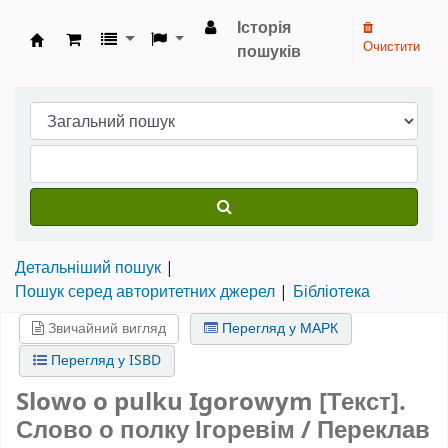
Історія
Очистити
пошуків
Бібліотека НТШ › Електронний каталог
Детальніший пошук
Пошук серед авторитетних джерел
Бібліотека
Звичайний вигляд
Перегляд у МАРК
Перегляд у ISBD
Slowo o pulku Igorowym [Текст].
Слово о полку Ігоревім / Переклав