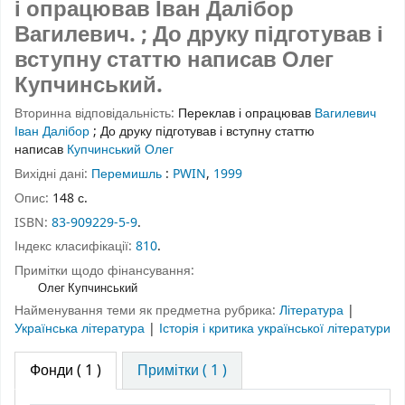
і опрацював Іван Далібор
Вагилевич. ; До друку підготував і
вступну статтю написав Олег
Купчинський.
Вторинна відповідальність:
Переклав і опрацював
Вагилевич
Іван Далібор
;
До друку підготував і вступну статтю
написав
Купчинський Олег
Вихідні дані:
Перемишль
:
PWIN
,
1999
Опис:
148 с.
ISBN:
83-909229-5-9
.
Індекс класифікації:
810
.
Примітки щодо фінансування:
Олег Купчинський
Найменування теми як предметна рубрика:
Література
|
Українська література
|
Історія і критика української літератури
Фонди
( 1 )
Примітки ( 1 )