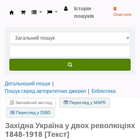
Історія
Очистити
пошуків
Бібліотека НТШ › Електронний каталог
Детальніший пошук
Пошук серед авторитетних джерел
Бібліотека
Звичайний вигляд
Перегляд у МАРК
Перегляд у ISBD
Західна Україна у двох революціях
1848-1918 [Текст]