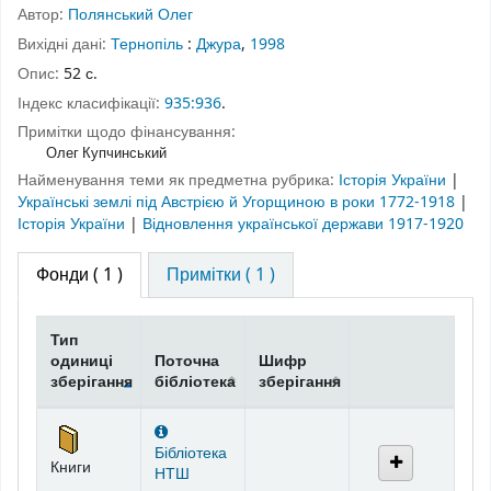
Автор:
Полянський Олег
Вихідні дані:
Тернопіль
:
Джура
,
1998
Опис:
52 с.
Індекс класифікації:
935:936
.
Примітки щодо фінансування:
Олег Купчинський
Найменування теми як предметна рубрика:
Історія України
|
Українські землі під Австрією й Угорщиною в роки 1772-1918
|
Історія України
|
Відновлення української держави 1917-1920
Фонди
( 1 )
Примітки ( 1 )
Тип
одиниці
Поточна
Шифр
зберігання
бібліотека
зберігання
Фонди
Бібліотека
Книги
НТШ